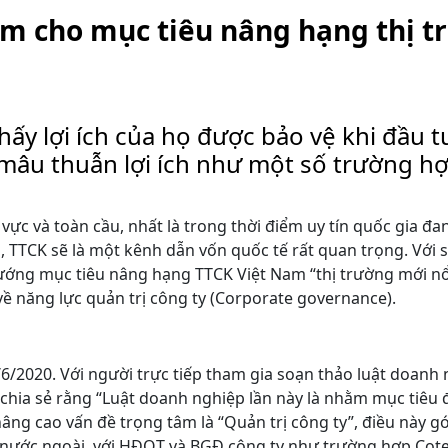
Nam cho mục tiêu nâng hạng thị 
hấy lợi ích của họ được bảo vệ khi đầu t
 mâu thuẫn lợi ích như một số trường h
c và toàn cầu, nhất là trong thời điểm uy tín quốc gia đa
, TTCK sẽ là một kênh dẫn vốn quốc tế rất quan trọng. Với 
hướng mục tiêu nâng hạng TTCK Việt Nam “thị trường mới nổ
về năng lực quản trị công ty (Corporate governance).
/2020. Với người trực tiếp tham gia soạn thảo luật doanh
 chia sẻ rằng
“Luật doanh nghiệp lần này là nhằm mục tiêu 
ng cao vấn đề trọng tâm là “Quản trị công ty”, điều này g
ng nước ngoài, với HĐQT và BGĐ công ty như trường hợp Cot