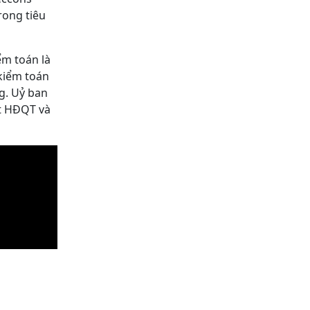
rong tiêu
ểm toán là
 kiểm toán
g. Uỷ ban
át HĐQT và