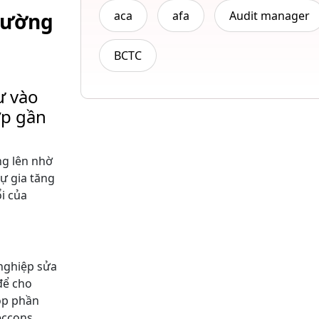
trường
aca
afa
Audit manager
BCTC
ư vào
ợp gần
ng lên nhờ
sự gia tăng
i của
 nghiệp sửa
để cho
óp phần
eccons