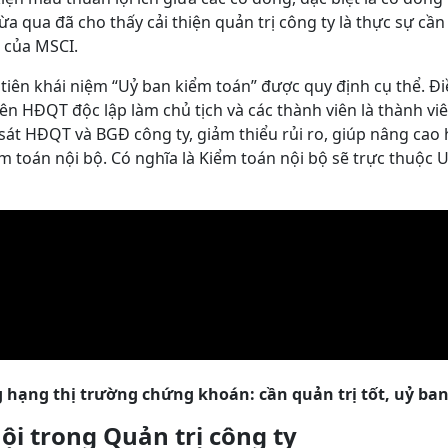
a qua đã cho thấy cải thiện quản trị công ty là thực sự cần
i của MSCI.
 tiên khái niệm “Uỷ ban kiểm toán” được quy định cụ thể. Đ
ên HĐQT độc lập làm chủ tịch và các thành viên là thành v
sát HĐQT và BGĐ công ty, giảm thiểu rủi ro, giúp nâng cao 
m toán nội bộ. Có nghĩa là Kiểm toán nội bộ sẽ trực thuộ
g hạng thị trường chứng khoán:
cần quản trị tốt, uỷ ba
ội trong Quản trị công ty