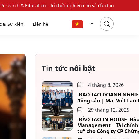
 Research & Education - Tổ chức nghiên cứu và đào tạo
c & Sự kiện
Liên hệ
Tin tức nổi bật
4 tháng 8, 2026
[ĐÀO TẠO DOANH NGHIỆP] 
động sản | Mai Việt Lan
29 tháng 12, 2025
[ĐÀO TẠO IN-HOUSE] Đào
Management – Tài chính 
tư” cho Công ty CP Chứn