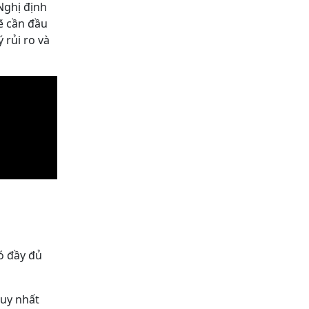
Nghị định
ẽ cần đầu
 rủi ro và
ó đầy đủ
duy nhất