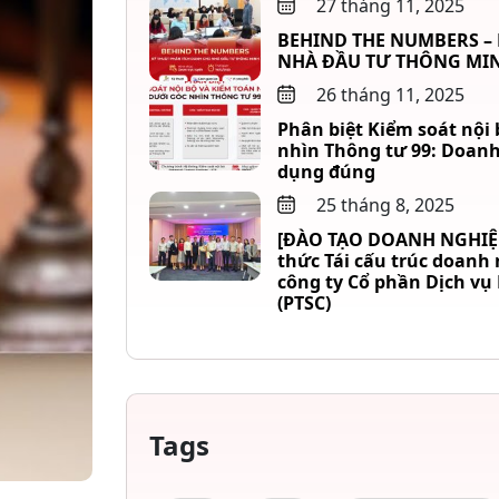
27 tháng 11, 2025
BEHIND THE NUMBERS –
NHÀ ĐẦU TƯ THÔNG MI
26 tháng 11, 2025
Phân biệt Kiểm soát nội 
nhìn Thông tư 99: Doanh
dụng đúng
25 tháng 8, 2025
[ĐÀO TẠO DOANH NGHIỆP]
thức Tái cấu trúc doanh
công ty Cổ phần Dịch vụ
(PTSC)
Tags