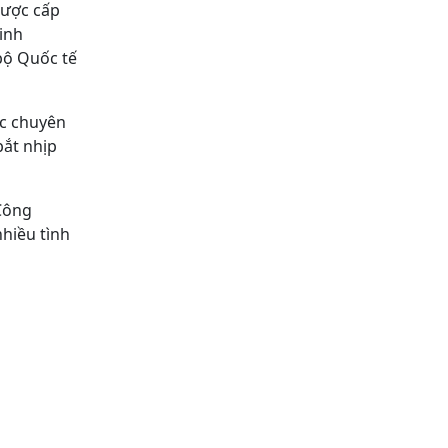
được cấp
kinh
bộ Quốc tế
ác chuyên
bắt nhịp
 Công
nhiều tình