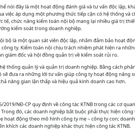
hể nói đây là một hoạt động đánh giá và tư vấn độc lập, kh
ua việc áp dụng một phương thức tiếp cận có hệ thống và c
c tế, chức năng kiểm toán nội bộ mang lại nhiều giá trị thiế
rường kiểm soát trong doanh nghiệp.
 nội bộ là một quan sát viên độc lập, nhằm đảm bảo hoạt độ
công ty. Kiểm toán nội chịu trách nhiệm phát hiện ra những
 giám đốc và hội đồng quản trị về kiểm soát rủi ro.
hệ thống quản lý và quản trị doanh nghiệp. Bằng cách phân
 sẽ đưa ra những lời tư vấn giúp công ty hoạt động năng s
 khả năng gian lận thấp và hiệu quả kinh doanh cao hơn.
5/2019/NĐ-CP quy định về công tác KTNB trong các cơ qua
9. Trong đó, các doanh nghiệp bắt buộc phải thực hiện công
mẹ hoạt động theo mô hình công ty mẹ – công ty con; doan
ến khích các doanh nghiệp khác thực hiện công tác KTNB.