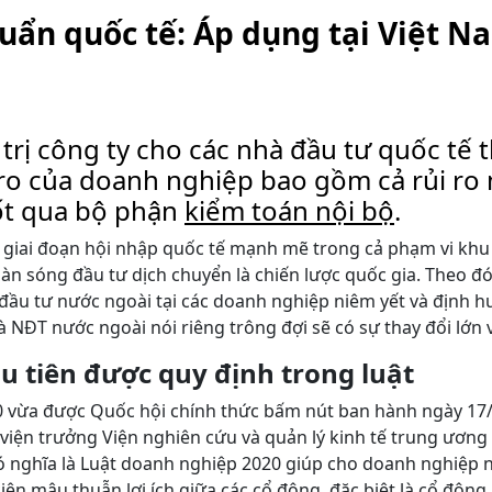
uẩn quốc tế: Áp dụng tại Việt 
rị công ty cho các nhà đầu tư quốc tế t
i ro của doanh nghiệp bao gồm cả rủi ro
ốt qua bộ phận
kiểm toán nội bộ
.
giai đoạn hội nhập quốc tế mạnh mẽ trong cả phạm vi khu vự
làn sóng đầu tư dịch chuyển là chiến lược quốc gia. Theo đó
 đầu tư nước ngoài tại các doanh nghiệp niêm yết và định 
 NĐT nước ngoài nói riêng trông đợi sẽ có sự thay đổi lớn 
u tiên được quy định trong luật
 vừa được Quốc hội chính thức bấm nút ban hành ngày 17/6
 viện trưởng Viện nghiên cứu và quản lý kinh tế trung ương
 nghĩa là Luật doanh nghiệp 2020 giúp cho doanh nghiệp nâ
iện mâu thuẫn lợi ích giữa các cổ đông, đặc biệt là cổ đô