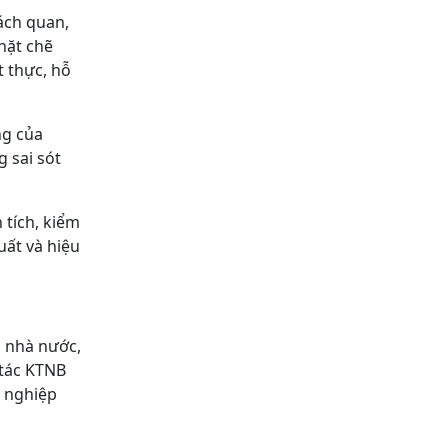
ách quan,
hặt chẽ
t thực, hỗ
ng của
 sai sót
 tích, kiểm
uất và hiệu
n nhà nước,
 tác KTNB
h nghiệp