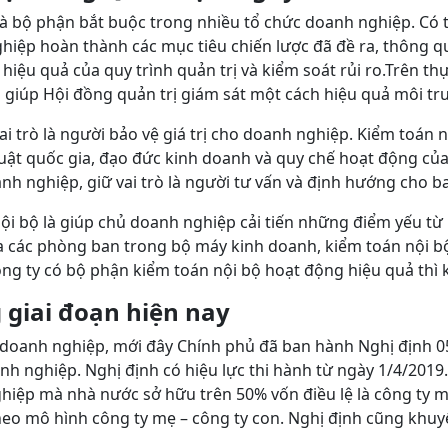
là bộ phận bắt buộc trong nhiều tổ chức doanh nghiệp. Có t
hiệp hoàn thành các mục tiêu chiến lược đã đề ra, thông q
iệu quả của quy trình quản trị và kiểm soát rủi ro.Trên thự
và giúp Hội đồng quản trị giám sát một cách hiệu quả môi t
ai trò là người bảo vệ giá trị cho doanh nghiệp. Kiểm toán
uật quốc gia, đạo đức kinh doanh và quy chế hoạt động của 
 nghiệp, giữ vai trò là người tư vấn và định hướng cho ban
ội bộ là giúp chủ doanh nghiệp cải tiến những điểm yếu từ 
ủa các phòng ban trong bộ máy kinh doanh, kiểm toán nội bộ
công ty có bộ phận kiểm toán nội bộ hoạt động hiệu quả thì
 giai đoạn hiện nay
doanh nghiệp, mới đây Chính phủ đã ban hành Nghị định 0
anh nghiệp. Nghị định có hiệu lực thi hành từ ngày 1/4/201
hiệp mà nhà nước sở hữu trên 50% vốn điều lệ là công ty 
heo mô hình công ty mẹ – công ty con. Nghị định cũng khuy