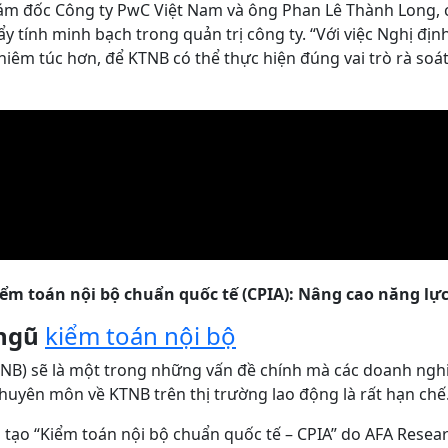
 đốc Công ty PwC Việt Nam và ông Phan Lê Thành Long, ch
y tính minh bạch trong quản trị công ty. “Với việc Nghị đị
m túc hơn, để KTNB có thể thực hiện đúng vai trò rà soát và
ểm toán nội bộ chuẩn quốc tế (CPIA): Nâng cao năng lự
 ngũ
kiểm toán nội bộ
TNB) sẽ là một trong những vấn đề chính mà các doanh nghi
huyên môn về KTNB trên thị trường lao động là rất hạn chế
 tạo “Kiểm toán nội bộ chuẩn quốc tế – CPIA” do AFA Resear