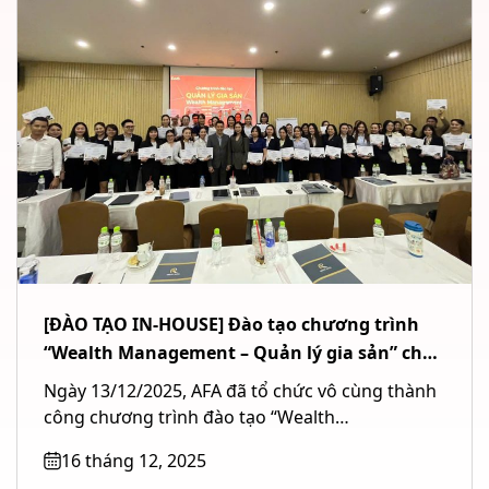
[ĐÀO TẠO IN-HOUSE] Đào tạo chương trình
“Wealth Management – Quản lý gia sản” cho
Ngân hàng TMCP Quốc tế Việt Nam (VIB) tại
Ngày 13/12/2025, AFA đã tổ chức vô cùng thành
TP. Hồ Chí Minh
công chương trình đào tạo “Wealth
Management – Quản lý gia...
16 tháng 12, 2025