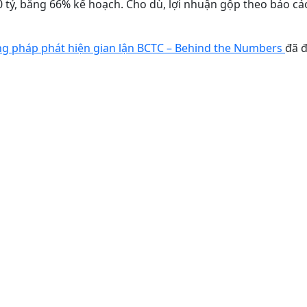
ỷ, bằng 66% kế hoạch. Cho dù, lợi nhuận gộp theo báo cáo 
g pháp phát hiện gian lận BCTC – Behind the Numbers
đã đ