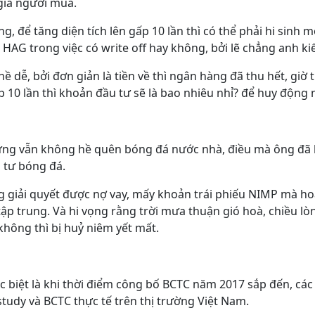
giá người mua.
, để tăng diện tích lên gấp 10 lần thì có thể phải hi sinh 
HAG trong việc có write off hay không, bởi lẽ chẳng anh kiểm
dễ, bởi đơn giản là tiền về thì ngân hàng đã thu hết, giờ t
 10 lần thì khoản đầu tư sẽ là bao nhiêu nhỉ? để huy động n
ng vẫn không hề quên bóng đá nước nhà, điều mà ông đã l
 tư bóng đá.
 giải quyết được nợ vay, mấy khoản trái phiếu NIMP mà hoá
tập trung. Và hi vọng rằng trời mưa thuận gió hoà, chiều
không thì bị huỷ niêm yết mất.
c biệt là khi thời điểm công bố BCTC năm 2017 sắp đến, các
tudy và BCTC thực tế trên thị trường Việt Nam.