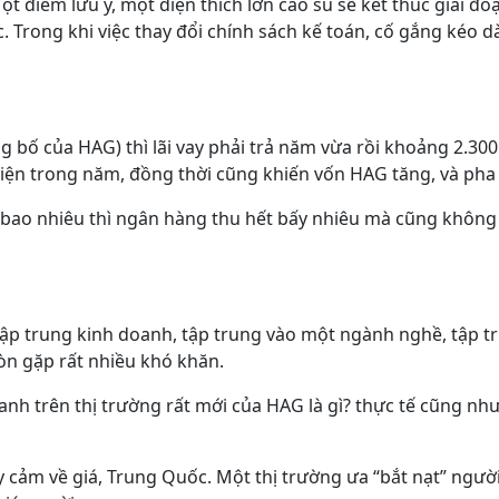
t điểm lưu ý, một diện thích lớn cao su sẽ kết thúc giai đ
Trong khi việc thay đổi chính sách kế toán, cố gắng kéo dài
ng bố của HAG) thì lãi vay phải trả năm vừa rồi khoảng 2.300
iện trong năm, đồng thời cũng khiến vốn HAG tăng, và pha 
 bao nhiêu thì ngân hàng thu hết bấy nhiêu mà cũng không đ
 Tập trung kinh doanh, tập trung vào một ngành nghề, tập tr
còn gặp rất nhiều khó khăn.
tranh trên thị trường rất mới của HAG là gì? thực tế cũng 
ạy cảm về giá, Trung Quốc. Một thị trường ưa “bắt nạt” ngư