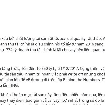
u bởi chất lượng tài sản rất tệ, accrual quality rất thấp.
nh thu tài chính là điều chỉnh hồi tố lấy từ năm 2016 sang
. 774 tỷ doanh thu tài chính là lãi cho vay bên liên quan tự
u tăng trở lại lên đến 10.850 tỷ tại 31/12/2017. Cộng thêm và
cấu tài sản xấu, nhằm trì hoãn việc phải write off những kh
ời gian lớn để vẽ đường đi trên lớp Behind the Numbers. Từ 
AG lẫn HNG.
 khiến khoản mục tài sản này tăng đều nhiều năm qua, lên đế
áy thuỷ điện (bao gồm cả Lãi vay). Lớn nhất trong số đó là Rừ