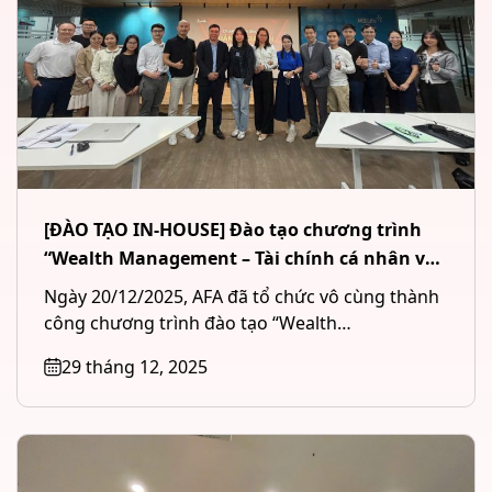
[ĐÀO TẠO IN-HOUSE] Đào tạo chương trình
“Wealth Management – Tài chính cá nhân và
Quản lý tài sản đầu tư” cho Công ty CP Chứng
Ngày 20/12/2025, AFA đã tổ chức vô cùng thành
khoán MB (MBS) tại Hà Nội
công chương trình đào tạo “Wealth
Management – Tài chính cá...
29 tháng 12, 2025