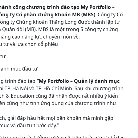
thành công chương trình đào tạo My Portfolio –
Công ty Cổ phần chứng khoán MB (MBS)
. Công ty Cổ
Công ty Chứng khoán Thăng Long được thành lập từ
Quân đội (MB). MBS là một trong 5 công ty chứng
 nâng cao năng lực chuyên môn về:
tư và lựa chọn cổ phiếu
 tư
 danh mục đầu tư
g trình đào tạo
“My Portfolio – Quản lý danh mục
i TP. Hà Nội và TP. Hồ Chí Minh. Sau khi chương trình
ch & Education cũng đã nhận được rất nhiều ý kiến
viên cũng như tính ứng dụng của chương trình như
ích, giải đáp hầu hết mọi băn khoăn mà mình gặp
mục và đầu tư trước đây.”
trị ngoài sức tưởng tượng về kiến thức và sự chỉ dạy