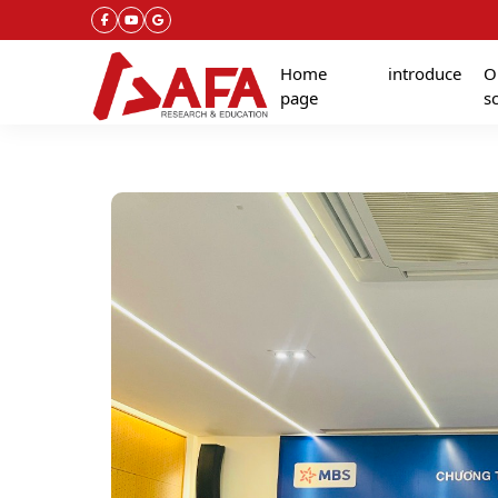
Home
introduce
O
page
s