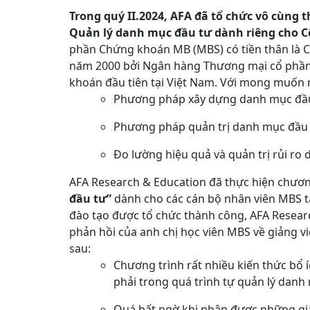
Trong quý II.2024, AFA đã tổ chức vô cùng 
Quản lý danh mục đầu tư dành riêng cho 
phần Chứng khoán MB (MBS) có tiền thân là 
năm 2000 bởi Ngân hàng Thương mại cổ phần 
khoán đầu tiên tại Việt Nam. Với mong muốn
Phương pháp xây dựng danh mục đầu 
Phương pháp quản trị danh mục đầu
Đo lường hiệu quả và quản trị rủi ro
AFA Research & Education đã thực hiện chươn
đầu tư”
dành cho các cán bộ nhân viên MBS tạ
đào tạo được tổ chức thành công, AFA Resear
phản hồi của anh chị học viên MBS về giảng 
sau:
Chương trình rất nhiều kiến thức bổ 
phải trong quá trình tự quản lý danh 
Quá bất ngờ khi nhận được những giá 