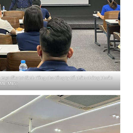
nh mục đầu tư dành riêng cho Công ty Cổ phần chứng khoán
MB (MBS)