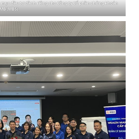
nh mục đầu tư dành riêng cho Công ty Cổ phần chứng khoán
MB (MBS)