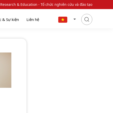
 Research & Education - Tổ chức nghiên cứu và đào tạo
c & Sự kiện
Liên hệ