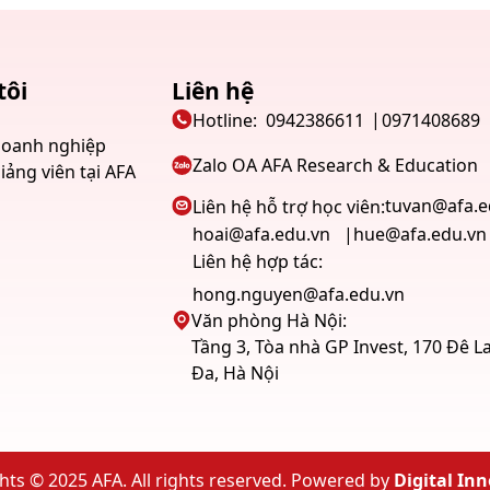
tôi
Liên hệ
u
Hotline:
0942386611
0971408689
doanh nghiệp
Zalo OA AFA Research & Education
iảng viên tại AFA
tuvan@afa.e
Liên hệ hỗ trợ học viên:
hoai@afa.edu.vn
hue@afa.edu.vn
Liên hệ hợp tác:
hong.nguyen@afa.edu.vn
Văn phòng Hà Nội:
Tầng 3, Tòa nhà GP Invest, 170 Đê 
Đa, Hà Nội
hts © 2025 AFA. All rights reserved. Powered by
Digital In