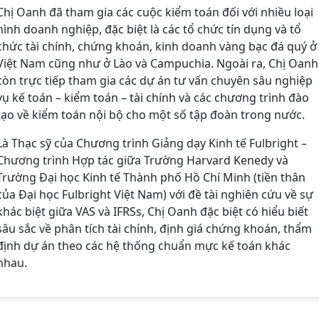
Chị Oanh đã tham gia các cuộc kiểm toán đối với nhiều loại
hình doanh nghiệp, đặc biệt là các tổ chức tín dụng và tổ
chức tài chính, chứng khoán, kinh doanh vàng bạc đá quý ở
Việt Nam cũng như ở Lào và Campuchia. Ngoài ra, Chị Oanh
còn trực tiếp tham gia các dự án tư vấn chuyên sâu nghiệp
vụ kế toán – kiểm toán – tài chính và các chương trình đào
tạo về kiểm toán nội bộ cho một số tập đoàn trong nước.
Là Thạc sỹ của Chương trình Giảng dạy Kinh tế Fulbright –
Chương trình Hợp tác giữa Trường Harvard Kenedy và
Trường Đại học Kinh tế Thành phố Hồ Chí Minh (tiền thân
của Đại học Fulbright Việt Nam) với đề tài nghiên cứu về sự
khác biệt giữa VAS và IFRSs, Chị Oanh đặc biệt có hiểu biết
sâu sắc về phân tích tài chính, định giá chứng khoán, thẩm
định dự án theo các hệ thống chuẩn mực kế toán khác
nhau.