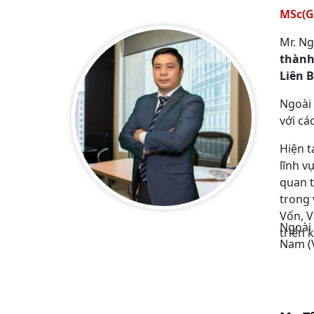
MSc(G
Mr. Ng
thành
Liên B
Ngoài 
với cá
Hiện t
lĩnh v
quan t
trong 
Vốn, V
Ngoài 
triển 
Nam (V