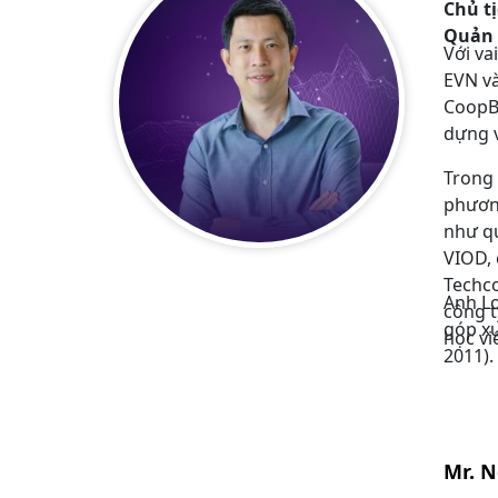
Chủ t
Quản 
Với va
EVN và
CoopBa
dựng v
Trong 
phương
như qu
VIOD, 
Techco
Anh Lo
công t
góp xu
học vi
2011).
Mr. 