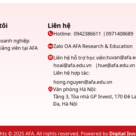
tôi
Liên hệ
u
Hotline:
0942386611
0971408689
doanh nghiệp
Zalo OA AFA Research & Education
iảng viên tại AFA
tuvan@afa.e
Liên hệ hỗ trợ học viên:
hoai@afa.edu.vn
hue@afa.edu.vn
Liên hệ hợp tác:
hong.nguyen@afa.edu.vn
Văn phòng Hà Nội:
Tầng 3, Tòa nhà GP Invest, 170 Đê 
Đa, Hà Nội
hts © 2025 AFA. All rights reserved. Powered by
Digital In