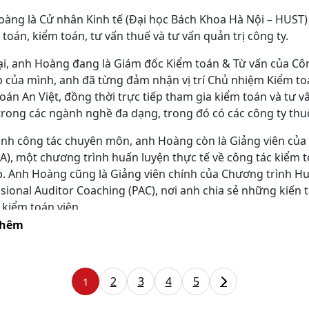
àng là Cử nhân Kinh tế (Đại học Bách Khoa Hà Nội – HUST)
 toán, kiểm toán, tư vấn thuế và tư vấn quản trị công ty.
ại, anh Hoàng đang là Giám đốc Kiểm toán & Từ vấn của Cô
 của mình, anh đã từng đảm nhận vị trí Chủ nhiệm Kiểm to
oán An Việt, đồng thời trực tiếp tham gia kiểm toán và tư
rong các ngành nghề đa dạng, trong đó có các công ty thu
nh công tác chuyên môn, anh Hoàng còn là Giảng viên của
IA), một chương trình huấn luyện thực tế về công tác kiểm t
. Anh Hoàng cũng là Giảng viên chính của Chương trình Hu
sional Auditor Coaching (PAC), nơi anh chia sẻ những kiến t
 kiểm toán viên.
thêm
2
3
4
5
1