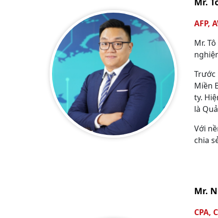
Mr. 
AFP, 
Mr. Tô
nghiệm
Trước 
Miền B
ty. Hi
là Quả
Với nề
chia s
Mr. 
CPA, C