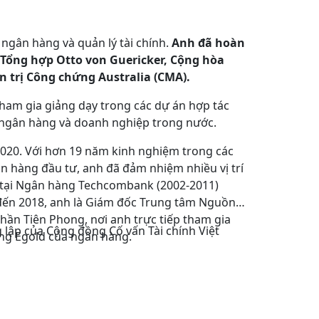
ngân hàng và quản lý tài chính.
Anh đã hoàn
 Tổng hợp Otto von Guericker, Cộng hòa
ản trị Công chứng Australia (CMA).
ham gia giảng dạy trong các dự án hợp tác
c ngân hàng và doanh nghiệp trong nước.
/2020. Với hơn 19 năm kinh nghiệm trong các
ân hàng đầu tư, anh đã đảm nhiệm nhiều vị trí
c tại Ngân hàng Techcombank (2002-2011)
đến 2018, anh là Giám đốc Trung tâm Nguồn
ần Tiên Phong, nơi anh trực tiếp tham gia
 lập của Cộng đồng Cố vấn Tài chính Việt
ống Egold của ngân hàng.