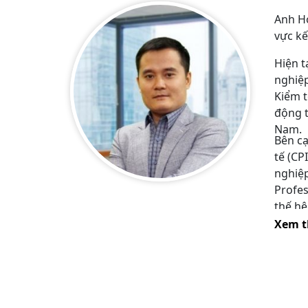
Anh Ho
vực kế
Hiện t
nghiệp
Kiểm t
động t
Nam.
Bên cạ
tế (CP
nghiệp
Profes
thế hệ
Xem 