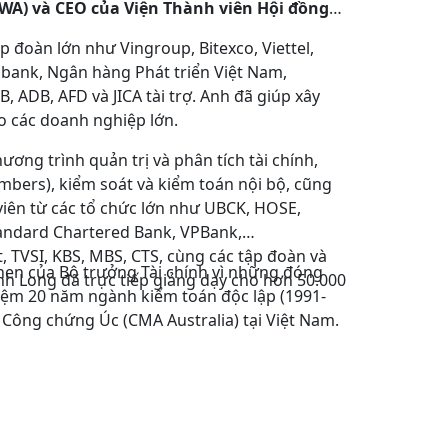
VWA) và CEO của Viện Thành viên Hội đồng
ập đoàn lớn như Vingroup, Bitexco, Viettel,
nbank, Ngân hàng Phát triển Việt Nam,
 ADB, AFD và JICA tài trợ. Anh đã giúp xây
ho các doanh nghiệp lớn.
ương trình quản trị và phân tích tài chính,
mbers), kiểm soát và kiểm toán nội bộ, cũng
viên từ các tổ chức lớn như UBCK, HOSE,
andard Chartered Bank, VPBank,
 TVSI, KBS, MBS, CTS, cùng các tập đoàn và
en của Bộ trưởng Tài chính vì những đóng
Anh Long đã trực tiếp giảng dạy cho hơn 50.000
niệm 20 năm ngành kiểm toán độc lập (1991-
 Công chứng Úc (CMA Australia) tại Việt Nam.