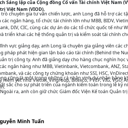
ịch Sáng lập của Cộng đồng Cố vấn Tài chính Việt Nam (
trị Việt Nam (VIOD).
i trò chuyên gia tư vấn chiến lược, anh Long đã hỗ trợ các t
 các ngân hàng, tổ chức tài chính lớn như MBB, BIDV, Vieti
nk, DIV, CIC, cùng các dự án do các tổ chức quốc tế như WB,
à triển khai các hệ thống quản trị và kiểm soát tài chính c
lĩnh vực giảng dạy, anh Long là chuyên gia giảng viên các ch
 pháp phát hiện gian lận báo cáo tài chính (Behind the Nu
ản trị công ty. Anh đã giảng dạy cho hàng chục nghìn học 
các ngân hàng như MBB, Vietinbank, Vietcombank, ANZ, St
mbank, và các công ty chứng khoán như SSI, HSC, VnDirect,
ng cũng là một trong những cá nhân vinh dự nhận bằng kh
y niêm yết như Viettel, Vingroup, Bitexco, PVEP, VIG, VGC. 
ất sắc cho sự phát triển của ngành kiểm toán trong lễ kỷ 
ên.
 Ngoài ra, anh còn giữ chức Giám đốc Viện Kế toán Quản trị
Nguyễn Minh Tuấn