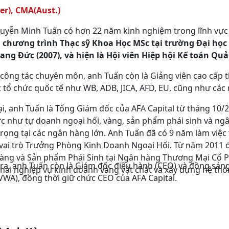
er), CMA(Aust.)
uyễn Minh Tuấn có hơn 22 năm kinh nghiệm trong lĩnh vực 
 chương trình Thạc sỹ Khoa Học MSc tại trường Đại học
ang Đức (2007), và hiện là Hội viên Hiệp hội Kế toán Qu
công tác chuyên môn, anh Tuấn còn là Giảng viên cao cấp t
c tổ chức quốc tế như WB, ADB, JICA, AFD, EU, cũng như cá
ại, anh Tuấn là Tổng Giám đốc của AFA Capital từ tháng 10
ực như tự doanh ngoại hối, vàng, sản phẩm phái sinh và ng
rọng tại các ngân hàng lớn. Anh Tuấn đã có 9 năm làm việ
vai trò Trưởng Phòng Kinh Doanh Ngoại Hối. Từ năm 2011 
àng và Sản phẩm Phái Sinh tại Ngân hàng Thương Mại Cổ Ph
ra, anh Tuấn còn là Giám đốc điều hành (CEO) và đồng sáng
khai nghiệp vụ kinh doanh vàng vật chất và xây dựng hệ th
WA), đồng thời giữ chức CEO của AFA Capital.