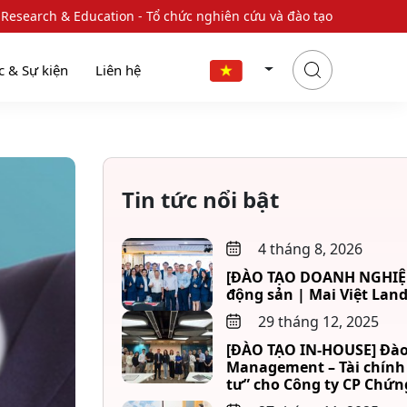
 Research & Education - Tổ chức nghiên cứu và đào tạo
c & Sự kiện
Liên hệ
Tin tức nổi bật
4 tháng 8, 2026
[ĐÀO TẠO DOANH NGHIỆP] 
động sản | Mai Việt Lan
29 tháng 12, 2025
[ĐÀO TẠO IN-HOUSE] Đào
Management – Tài chính 
tư” cho Công ty CP Chứn