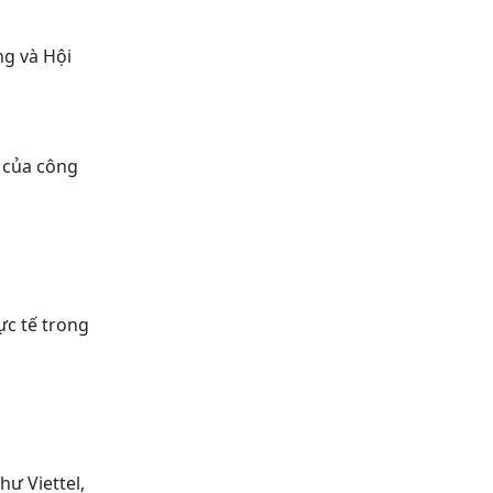
ng và Hội
ế của công
ực tế trong
ư Viettel,