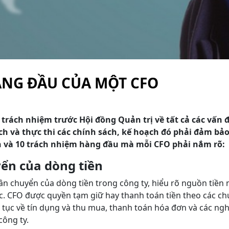
ÀNG ĐẦU CỦA MỘT CFO
 trách nhiệm trước Hội đồng Quản trị về tất cả các vấn đ
ạch và thực thi các chính sách, kế hoạch đó phải đảm bảo
nh và 10 trách nhiệm hàng đầu mà mỗi CFO phải nắm rõ:
yển của dòng tiền
ân chuyển của dòng tiền trong công ty, hiểu rõ nguồn tiền m
 khác. CFO được quyền tạm giữ hay thanh toán tiền theo các
ủ tục về tín dụng và thu mua, thanh toán hóa đơn và các nghĩ
công ty.