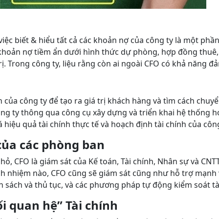
ì việc biết & hiểu tất cả các khoản nợ của công ty là một ph
c khoản nợ tiềm ẩn dưới hình thức dự phòng, hợp đồng thuê,
rị. Trong công ty, liệu rằng còn ai ngoài CFO có khả năng 
của công ty để tạo ra giá trị khách hàng và tìm cách chuyể
ng ty thông qua công cụ xây dựng và triển khai hệ thống h
 hiệu quả tài chính thực tế và hoạch định tài chính của công
của các phòng ban
ỏ, CFO là giám sát của Kế toán, Tài chính, Nhân sự và CNTT
ách nhiệm nào, CFO cũng sẽ giám sát cũng như hỗ trợ mạnh 
h sách và thủ tục, và các phương pháp tự động kiểm soát tà
i quan hệ” Tài chính