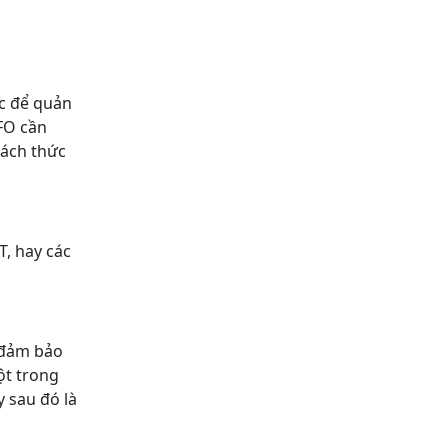
ợc để quản
CFO cần
cách thức
T, hay các
 đảm bảo
ột trong
 sau đó là