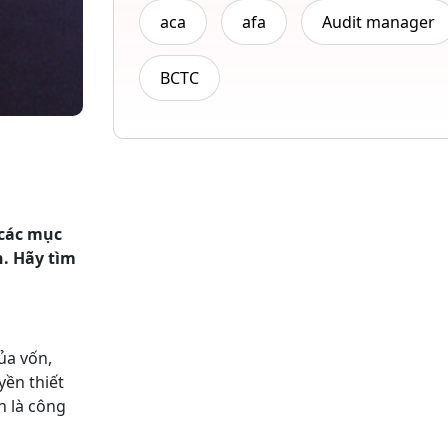
aca
afa
Audit manager
BCTC
 các mục
h. Hãy tìm
ủa vốn,
yền thiết
n là công