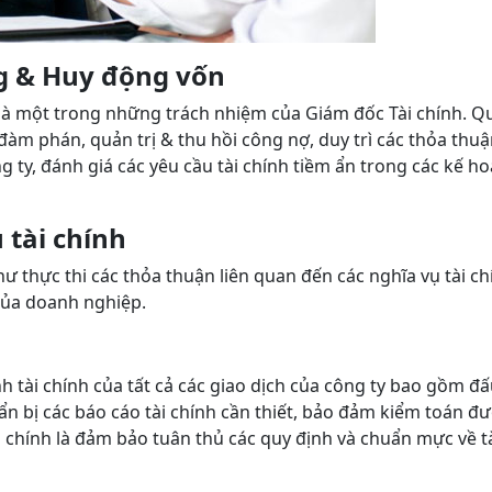
ng & Huy động vốn
là một trong những trách nhiệm của Giám đốc Tài chính. Quả
 đàm phán, quản trị & thu hồi công nợ, duy trì các thỏa th
 ty, đánh giá các yêu cầu tài chính tiềm ẩn trong các kế h
 tài chính
 thực thi các thỏa thuận liên quan đến các nghĩa vụ tài chí
của doanh nghiệp.
nh tài chính của tất cả các giao dịch của công ty bao gồm
huẩn bị các báo cáo tài chính cần thiết, bảo đảm kiểm toán 
chính là đảm bảo tuân thủ các quy định và chuẩn mực về tà