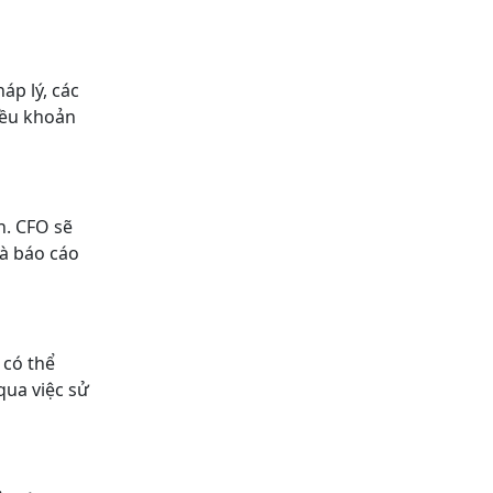
áp lý, các
iều khoản
n. CFO sẽ
và báo cáo
 có thể
qua việc sử