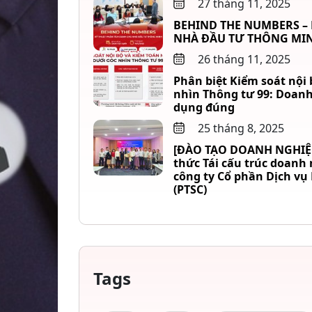
27 tháng 11, 2025
BEHIND THE NUMBERS –
NHÀ ĐẦU TƯ THÔNG MI
26 tháng 11, 2025
Phân biệt Kiểm soát nội 
nhìn Thông tư 99: Doanh
dụng đúng
25 tháng 8, 2025
[ĐÀO TẠO DOANH NGHIỆP]
thức Tái cấu trúc doanh
công ty Cổ phần Dịch vụ
(PTSC)
Tags