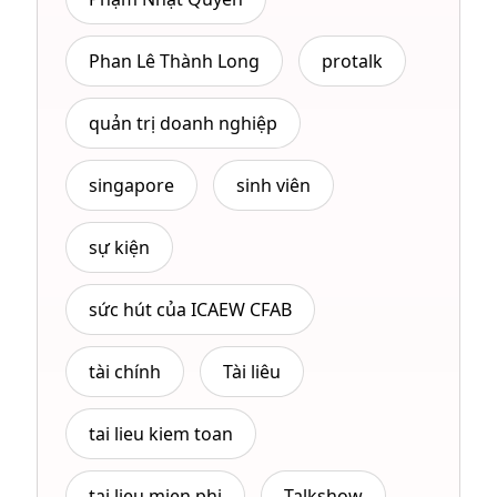
Phan Lê Thành Long
protalk
quản trị doanh nghiệp
singapore
sinh viên
sự kiện
sức hút của ICAEW CFAB
tài chính
Tài liêu
tai lieu kiem toan
tai lieu mien phi
Talkshow