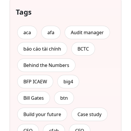
Tags
aca
afa
Audit manager
báo cáo tài chính
BCTC
Behind the Numbers
BFP ICAEW
big4
Bill Gates
btn
Build your future
Case study
CEO
cfab
CFO