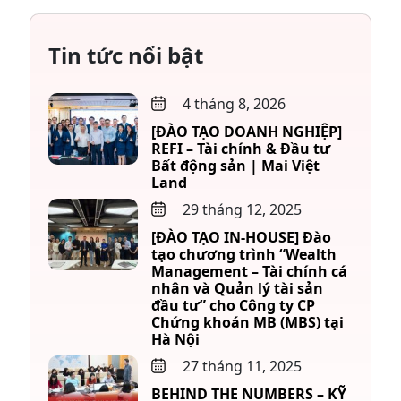
Tin tức nổi bật
4 tháng 8, 2026
[ĐÀO TẠO DOANH NGHIỆP]
REFI – Tài chính & Đầu tư
Bất động sản | Mai Việt
Land
29 tháng 12, 2025
[ĐÀO TẠO IN-HOUSE] Đào
tạo chương trình “Wealth
Management – Tài chính cá
nhân và Quản lý tài sản
đầu tư” cho Công ty CP
Chứng khoán MB (MBS) tại
Hà Nội
27 tháng 11, 2025
BEHIND THE NUMBERS – KỸ