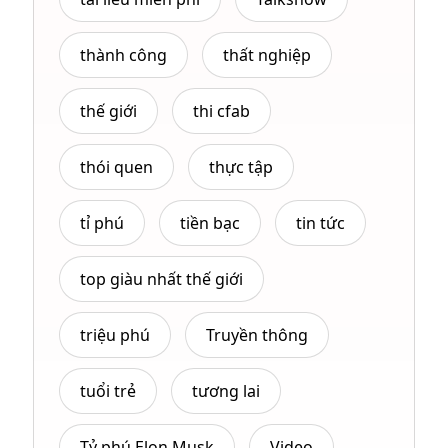
thành công
thất nghiệp
thế giới
thi cfab
thói quen
thực tập
tỉ phú
tiền bạc
tin tức
top giàu nhất thế giới
triệu phú
Truyền thông
tuổi trẻ
tương lai
Tỷ phú Elon Musk
Video