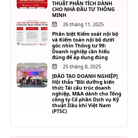
THUẬT PHÂN TÍCH DÀNH
CHO NHÀ ĐẦU TƯ THÔNG
MINH
26 tháng 11, 2025
Phân biệt Kiểm soát nội bộ
và Kiểm toán nội bộ dưới
góc nhìn Thông tư 99:
Doanh nghiệp cần hiểu
đúng để áp dụng đúng
25 tháng 8, 2025
[ĐÀO TẠO DOANH NGHIỆP]
Hội thảo “Bồi dưỡng kiến
thức Tái cấu trúc doanh
nghiệp, M&A dành cho Tổng
công ty Cổ phần Dịch vụ Kỹ
thuật Dầu khí Việt Nam
(PTSC)