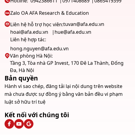
Hotline:
0942386611
0971408689
0865419399
Zalo OA AFA Research & Education
tuvan@afa.edu.vn
Liên hệ hỗ trợ học viên:
hoai@afa.edu.vn
hue@afa.edu.vn
Liên hệ hợp tác:
hong.nguyen@afa.edu.vn
Văn phòng Hà Nội:
Tầng 3, Tòa nhà GP Invest, 170 Đê La Thành, Đống
Đa, Hà Nội
Bản quyền
Hành vi sao chép, đăng tải lại nội dung trên website
mà chưa được sự đồng ý bằng văn bản đều vi phạm
luật sở hữu trí tuệ
Kết nối với chúng tôi