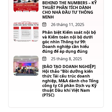
BEHIND THE NUMBERS – KỸ
THUẬT PHÂN TÍCH DÀNH
CHO NHÀ ĐẦU TƯ THÔNG
MINH
26 tháng 11, 2025
Phân biệt Kiểm soát nội bộ
và Kiểm toán nội bộ dưới
góc nhìn Thông tư 99:
Doanh nghiệp cần hiểu
đúng để áp dụng đúng
25 tháng 8, 2025
[ĐÀO TẠO DOANH NGHIỆP]
Hội thảo “Bồi dưỡng kiến
thức Tái cấu trúc doanh
nghiệp, M&A dành cho Tổng
công ty Cổ phần Dịch vụ Kỹ
thuật Dầu khí Việt Nam
(PTSC)