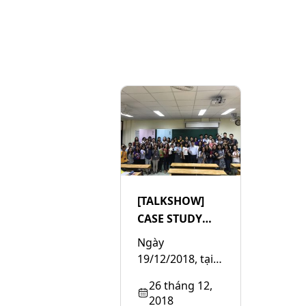
[TALKSHOW]
CASE STUDY
TIỀN CÓ THẬT
Ngày
KHÔNG? – LẦN
19/12/2018, tại
ĐẦU TIÊN ĐẾN
Trường Đại học
26 tháng 12,
VỚI SINH VIÊN
Ngoại thương
2018