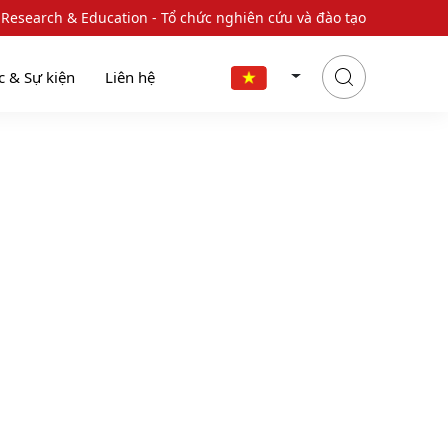
 Research & Education - Tổ chức nghiên cứu và đào tạo
c & Sự kiện
Liên hệ