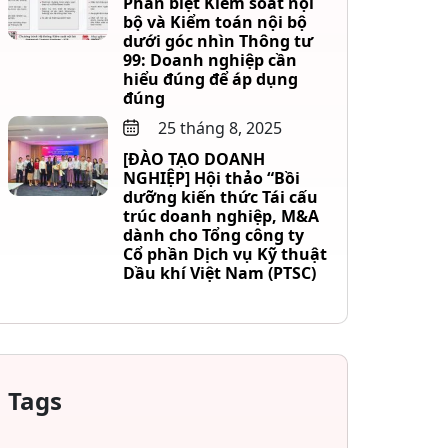
Phân biệt Kiểm soát nội
bộ và Kiểm toán nội bộ
dưới góc nhìn Thông tư
99: Doanh nghiệp cần
hiểu đúng để áp dụng
đúng
25 tháng 8, 2025
[ĐÀO TẠO DOANH
NGHIỆP] Hội thảo “Bồi
dưỡng kiến thức Tái cấu
trúc doanh nghiệp, M&A
dành cho Tổng công ty
Cổ phần Dịch vụ Kỹ thuật
Dầu khí Việt Nam (PTSC)
Tags