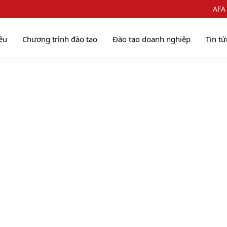
AFA
iệu
Chương trình đào tạo
Đào tạo doanh nghiệp
Tin tứ
Case study