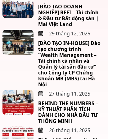
[ĐÀO TẠO DOANH
NGHIỆP] REFI – Tài chính
& Đầu tư Bất động sản |
Mai Việt Land
29 tháng 12, 2025
[ĐÀO TẠO IN-HOUSE] Đào
tạo chương trình
“Wealth Management –
Tài chính cá nhân và
Quản lý tài sản đầu tư”
cho Công ty CP Chứng
khoán MB (MBS) tại Hà
Nội
27 tháng 11, 2025
BEHIND THE NUMBERS –
KỸ THUẬT PHÂN TÍCH
DÀNH CHO NHÀ ĐẦU TƯ
THÔNG MINH
26 tháng 11, 2025