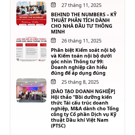
27 tháng 11, 2025
BEHIND THE NUMBERS – KỸ
THUẬT PHÂN TÍCH DÀNH
CHO NHÀ ĐẦU TƯ THÔNG
MINH
26 tháng 11, 2025
Phân biệt Kiểm soát nội bộ
và Kiểm toán nội bộ dưới
góc nhìn Thông tư 99:
Doanh nghiệp cần hiểu
đúng để áp dụng đúng
25 tháng 8, 2025
[ĐÀO TẠO DOANH NGHIỆP]
Hội thảo “Bồi dưỡng kiến
thức Tái cấu trúc doanh
nghiệp, M&A dành cho Tổng
công ty Cổ phần Dịch vụ Kỹ
thuật Dầu khí Việt Nam
(PTSC)