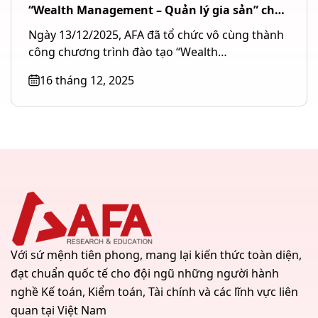
“Wealth Management – Quản lý gia sản” cho
Ngân hàng TMCP Quốc tế Việt Nam (VIB) tại
Ngày 13/12/2025, AFA đã tổ chức vô cùng thành
TP. Hồ Chí Minh
công chương trình đào tạo “Wealth
Management – Quản lý gia...
16 tháng 12, 2025
Với sứ mệnh tiên phong, mang lại kiến thức toàn diện,
đạt chuẩn quốc tế cho đội ngũ những người hành
nghề Kế toán, Kiểm toán, Tài chính và các lĩnh vực liên
quan tại Việt Nam