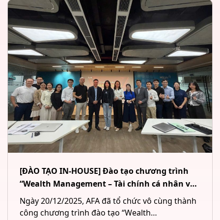
[ĐÀO TẠO IN-HOUSE] Đào tạo chương trình
“Wealth Management – Tài chính cá nhân và
Quản lý tài sản đầu tư” cho Công ty CP Chứng
Ngày 20/12/2025, AFA đã tổ chức vô cùng thành
khoán MB (MBS) tại Hà Nội
công chương trình đào tạo “Wealth