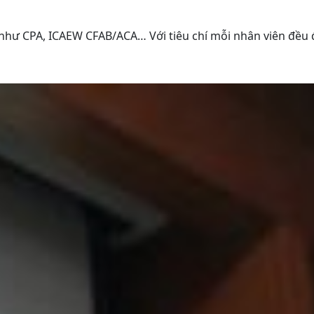
iết như CPA, ICAEW CFAB/ACA… Với tiêu chí mỗi nhân viên đề