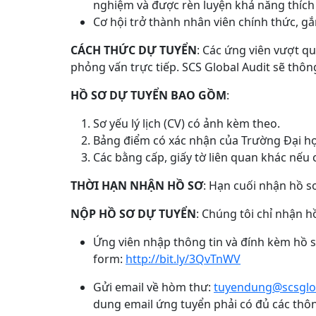
nghiệm và được rèn luyện khả năng thích 
Cơ hội trở thành nhân viên chính thức, gắn
CÁCH THỨC DỰ TUYỂN
: Các ứng viên vượt q
phỏng vấn trực tiếp. SCS Global Audit sẽ thôn
HỒ SƠ DỰ TUYỂN BAO GỒM
:
Sơ yếu lý lịch (CV) có ảnh kèm theo.
Bảng điểm có xác nhận của Trường Đại họ
Các bằng cấp, giấy tờ liên quan khác nếu 
THỜI HẠN NHẬN HỒ SƠ
: Hạn cuối nhận hồ s
NỘP HỒ SƠ DỰ TUYỂN
: Chúng tôi chỉ nhận 
Ứng viên nhập thông tin và đính kèm hồ 
form:
http://bit.ly/3QvTnWV
Gửi email về hòm thư:
tuyendung@scsglob
dung email ứng tuyển phải có đủ các thôn