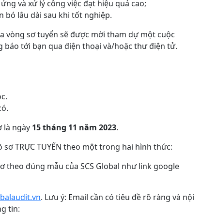
ứng và xử lý công việc đạt hiệu quả cao;
 bó lâu dài sau khi tốt nghiệp.
ua vòng sơ tuyển sẽ được mời tham dự một cuộc
g báo tới bạn qua điện thoại và/hoặc thư điện tử.
c.
có.
ơ là ngày
15 tháng 11 năm 202
3
.
hồ sơ TRỰC TUYẾN theo một trong hai hình thức:
sơ theo đúng mẫu của SCS Global như link google
alaudit.vn
. Lưu ý: Email cần có tiêu đề rõ ràng và nội
g tin: