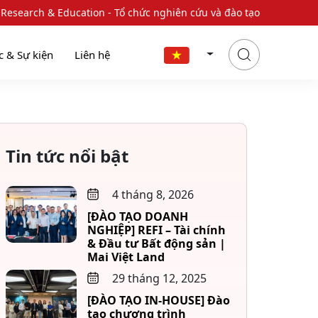
 Research & Education - Tổ chức nghiên cứu và đào tạo
c & Sự kiện
Liên hệ
Tin tức nổi bật
4 tháng 8, 2026
[ĐÀO TẠO DOANH
NGHIỆP] REFI – Tài chính
& Đầu tư Bất động sản |
Mai Việt Land
29 tháng 12, 2025
[ĐÀO TẠO IN-HOUSE] Đào
tạo chương trình