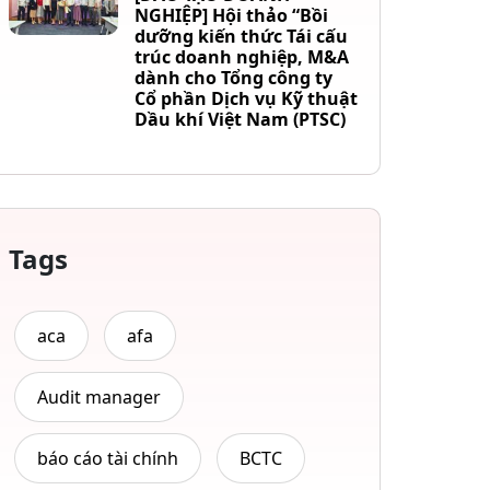
NGHIỆP] Hội thảo “Bồi
dưỡng kiến thức Tái cấu
trúc doanh nghiệp, M&A
dành cho Tổng công ty
Cổ phần Dịch vụ Kỹ thuật
Dầu khí Việt Nam (PTSC)
Tags
aca
afa
Audit manager
báo cáo tài chính
BCTC