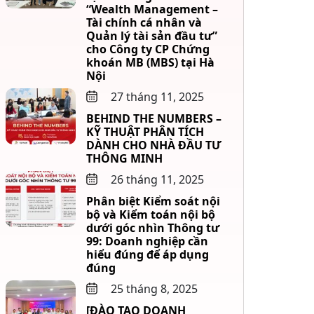
“Wealth Management –
Tài chính cá nhân và
Quản lý tài sản đầu tư”
cho Công ty CP Chứng
khoán MB (MBS) tại Hà
Nội
27 tháng 11, 2025
BEHIND THE NUMBERS –
KỸ THUẬT PHÂN TÍCH
DÀNH CHO NHÀ ĐẦU TƯ
THÔNG MINH
26 tháng 11, 2025
Phân biệt Kiểm soát nội
bộ và Kiểm toán nội bộ
dưới góc nhìn Thông tư
99: Doanh nghiệp cần
hiểu đúng để áp dụng
đúng
25 tháng 8, 2025
[ĐÀO TẠO DOANH