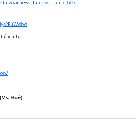
.edu.vn/icaew-cfab-assurance-btf/
t.ly/2FuWdbd
hú vị nha!
ion/
(Ms. Huệ)