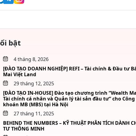
ổi bật
4 tháng 8, 2026
[ĐÀO TẠO DOANH NGHIỆP] REFI – Tài chính & Đầu tư Bấ
Mai Việt Land
29 tháng 12, 2025
[ĐÀO TẠO IN-HOUSE] Đào tạo chương trình “Wealth M
Tài chính cá nhân và Quản lý tài sản đầu tư” cho Công
khoán MB (MBS) tại Hà Nội
27 tháng 11, 2025
BEHIND THE NUMBERS – KỸ THUẬT PHÂN TÍCH DÀNH 
TƯ THÔNG MINH