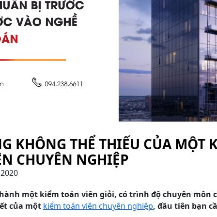
NG KHÔNG THỂ THIẾU CỦA MỘT 
ÊN CHUYÊN NGHIỆP
 2020
ành một kiểm toán viên giỏi, có trình độ chuyên môn c
iết của một
kiểm toán viên chuyên nghiệp
, đầu tiên bạn c