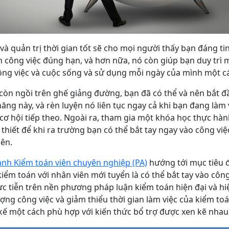
và quản trị thời gian tốt sẽ cho mọi người thấy bạn đáng tin
công việc đúng hạn, và hơn nữa, nó còn giúp bạn duy trì m
ông việc và cuộc sống và sử dụng mỗi ngày của mình một c
 còn ngồi trên ghế giảng đường, bạn đã có thể và nên bắt 
ng này, và rèn luyện nó liên tục ngay cả khi bạn đang làm
ơ hội tiếp theo. Ngoài ra, tham gia một khóa học thực hàn
 thiết để khi ra trường bạn có thể bắt tay ngay vào công việ
iên.
ành Kiểm toán viên chuyên nghiệp (PA)
hướng tới mục tiêu 
kiểm toán với nhân viên mới tuyển là có thể bắt tay vào công
c tiễn trên nền phương pháp luận kiểm toán hiện đại và hi
ợng công việc và giảm thiểu thời gian làm việc của kiểm toá
kế một cách phù hợp với kiến thức bổ trợ được xen kẽ nhau