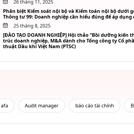
26 tháng 11, 2025
Phân biệt Kiểm soát nội bộ và Kiểm toán nội bộ dưới g
Thông tư 99: Doanh nghiệp cần hiểu đúng để áp dụng
25 tháng 8, 2025
[ĐÀO TẠO DOANH NGHIỆP] Hội thảo “Bồi dưỡng kiến th
trúc doanh nghiệp, M&A dành cho Tổng công ty Cổ phầ
thuật Dầu khí Việt Nam (PTSC)
afa
Audit manager
báo cáo tài chính
B