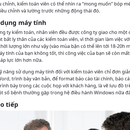
u chỉnh, kiểm toán viên có thể nhìn ra “mong muốn” bóp mé
iều chỉnh và lường trước những động thái đó.
 dụng máy tính
ng ty kiểm toán, nhân viên đều được công ty giao cho một 
ật bất ly thân của các kiểm toán viên, vì thời gian làm việc v
 thời lượng lớn như vậy (vào mùa bận có thể lên tới 18-20h 
 tính của bạn không tốt, thì công việc của bạn sẽ còn mất
 áp lực lớn hơn nữa.
 năng sử dụng máy tính đối với kiểm toán viên chỉ đơn giản
ord, trình bày văn bản, để format báo cáo tài chính, báo cá
rình bày trong các cuộc họp với khách hàng, là vẽ lưu đồ tr
ột số bệnh thường gặp trong hệ điều hành Windows nữa đấ
o tiếp