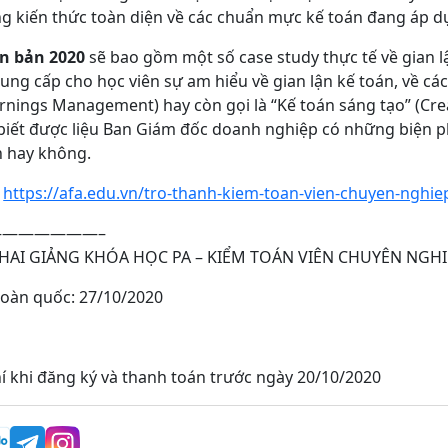
ng kiến thức toàn diện về các chuẩn mực kế toán đang áp d
n bản 2020
sẽ bao gồm một số case study thực tế về gian l
cung cấp cho học viên sự am hiểu về gian lận kế toán, về cá
Earnings Management) hay còn gọi là “Kế toán sáng tạo” (Cre
 biết được liệu Ban Giám đốc doanh nghiệp có những biện 
h hay không.
:
https://afa.edu.vn/tro-thanh-kiem-toan-vien-chuyen-nghie
——————–
HAI GIẢNG KHÓA HỌC PA – KIỂM TOÁN VIÊN CHUYÊN NGHI
toàn quốc: 27/10/2020
í khi đăng ký và thanh toán trước ngày 20/10/2020