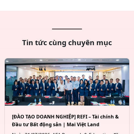
Tin tức cùng chuyên mục
[ĐÀO TẠO DOANH NGHIỆP] REFI – Tài chính &
Đầu tư Bất động sản | Mai Việt Land