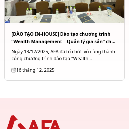
[ĐÀO TẠO IN-HOUSE] Đào tạo chương trình
“Wealth Management – Quản lý gia sản” cho
Ngân hàng TMCP Quốc tế Việt Nam (VIB) tại
Ngày 13/12/2025, AFA đã tổ chức vô cùng thành
TP. Hồ Chí Minh
công chương trình đào tạo “Wealth
Management – Quản lý gia...
16 tháng 12, 2025