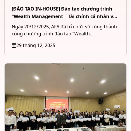
[ĐÀO TẠO IN-HOUSE] Đào tạo chương trình
“Wealth Management – Tài chính cá nhân và
Quản lý tài sản đầu tư” cho Công ty CP Chứng
Ngày 20/12/2025, AFA đã tổ chức vô cùng thành
khoán MB (MBS) tại Hà Nội
công chương trình đào tạo “Wealth
Management – Tài chính cá...
29 tháng 12, 2025