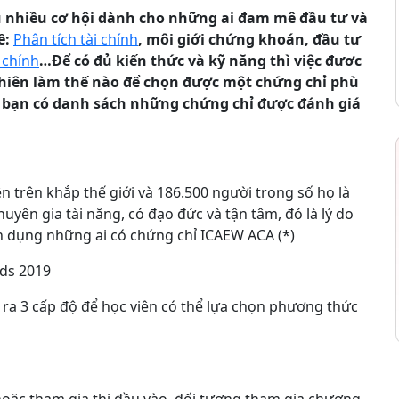
 tụ nhiều cơ hội dành cho những ai đam mê đầu tư và
ề:
Phân tích tài chính
, môi giới chứng khoán, đầu tư
 chính
…Để có đủ kiến thức và kỹ năng thì việc đươc
y nhiên làm thế nào để chọn được một chứng chỉ phù
ác bạn có danh sách những chứng chỉ được đánh giá
n trên khắp thế giới và 186.500 người trong số họ là
uyên gia tài năng, có đạo đức và tận tâm, đó là lý do
n dụng những ai có chứng chỉ ICAEW ACA (*)
nds 2019
ra 3 cấp độ để học viên có thể lựa chọn phương thức
oặc tham gia thi đầu vào, đối tượng tham gia chương