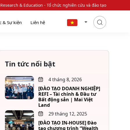
 Research & Education - Tổ chức nghiên cứu và đào tạo
c & Sự kiện
Liên hệ
Tin tức nổi bật
4 tháng 8, 2026
[ĐÀO TẠO DOANH NGHIỆP]
REFI – Tài chính & Đầu tư
Bất động sản | Mai Việt
Land
29 tháng 12, 2025
[ĐÀO TẠO IN-HOUSE] Đào
tạo chương trình “Wealth