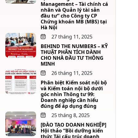
Management – Tài chính cá
nhân và Quản lý tài sản
đầu tư” cho Công ty CP
Chứng khoán MB (MBS) tại
Hà Nội
27 tháng 11, 2025
BEHIND THE NUMBERS – KỸ
THUẬT PHÂN TÍCH DÀNH
CHO NHÀ ĐẦU TƯ THÔNG
MINH
26 tháng 11, 2025
Phân biệt Kiểm soát nội bộ
và Kiểm toán nội bộ dưới
góc nhìn Thông tư 99:
Doanh nghiệp cần hiểu
đúng để áp dụng đúng
25 tháng 8, 2025
[ĐÀO TẠO DOANH NGHIỆP]
Hội thảo “Bồi dưỡng kiến
thức Tái cấu trúc doanh