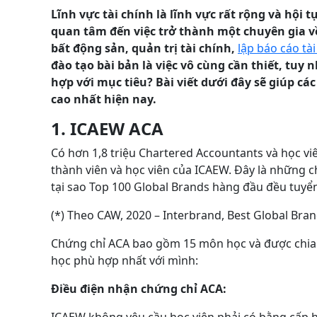
Lĩnh vực tài chính là lĩnh vực rất rộng và hội
quan tâm đến việc trở thành một chuyên gia v
bất động sản, quản trị tài chính,
lập báo cáo tài
đào tạo bài bản là việc vô cùng cần thiết, tu
hợp với mục tiêu? Bài viết dưới đây sẽ giúp c
cao nhất hiện nay.
1. ICAEW ACA
Có hơn 1,8 triệu Chartered Accountants và học viê
thành viên và học viên của ICAEW. Đây là những ch
tại sao Top 100 Global Brands hàng đầu đều tuyể
(*) Theo CAW, 2020 – Interbrand, Best Global Bra
Chứng chỉ ACA bao gồm 15 môn học và được chia 
học phù hợp nhất với mình:
Điều điện nhận chứng chỉ ACA:
ICAEW không yêu cầu học viên phải có bằng cấp h