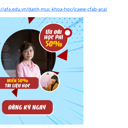
://afa.edu.vn/danh-muc-khoa-hoc/icaew-cfab-aca/