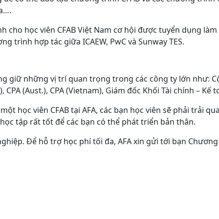
a….
 cho học viên CFAB Việt Nam cơ hội được tuyển dụng làm vi
ương trình hợp tác giữa ICAEW, PwC và Sunway TES.
ng giữ những vị trí quan trọng trong các công ty lớn như:
C
, CPA (Aust.), CPA (Vietnam), Giám đốc Khối Tài chính – Kế
một học viên CFAB tại AFA, các bạn học viên sẽ phải trải q
học tập rất tốt để các bạn có thể phát triển bản thân.
ghiệp. Để hỗ trợ học phí tối đa, AFA xin gửi tới bạn Chương