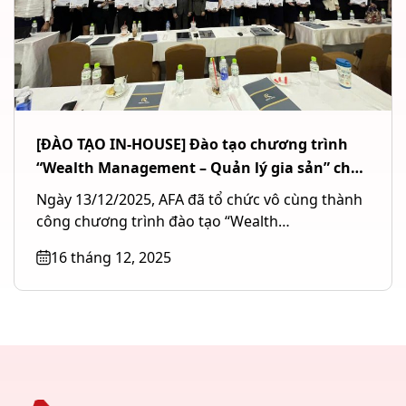
[ĐÀO TẠO IN-HOUSE] Đào tạo chương trình
“Wealth Management – Quản lý gia sản” cho
Ngân hàng TMCP Quốc tế Việt Nam (VIB) tại
Ngày 13/12/2025, AFA đã tổ chức vô cùng thành
TP. Hồ Chí Minh
công chương trình đào tạo “Wealth
Management – Quản lý gia...
16 tháng 12, 2025