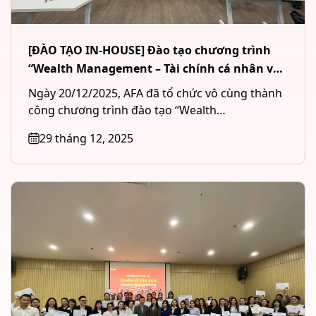
[ĐÀO TẠO IN-HOUSE] Đào tạo chương trình
“Wealth Management – Tài chính cá nhân và
Quản lý tài sản đầu tư” cho Công ty CP Chứng
Ngày 20/12/2025, AFA đã tổ chức vô cùng thành
khoán MB (MBS) tại Hà Nội
công chương trình đào tạo “Wealth
Management – Tài chính cá...
29 tháng 12, 2025