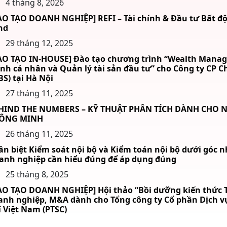
4 tháng 8, 2026
ÀO TẠO DOANH NGHIỆP] REFI – Tài chính & Đầu tư Bất độ
nd
29 tháng 12, 2025
ÀO TẠO IN-HOUSE] Đào tạo chương trình “Wealth Manag
ính cá nhân và Quản lý tài sản đầu tư” cho Công ty CP
BS) tại Hà Nội
27 tháng 11, 2025
HIND THE NUMBERS – KỸ THUẬT PHÂN TÍCH DÀNH CHO 
ÔNG MINH
26 tháng 11, 2025
ân biệt Kiểm soát nội bộ và Kiểm toán nội bộ dưới góc n
anh nghiệp cần hiểu đúng để áp dụng đúng
25 tháng 8, 2025
ÀO TẠO DOANH NGHIỆP] Hội thảo “Bồi dưỡng kiến thức T
anh nghiệp, M&A dành cho Tổng công ty Cổ phần Dịch v
í Việt Nam (PTSC)