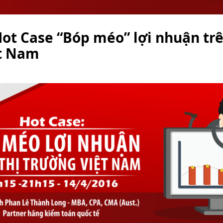
ot Case “Bóp méo” lợi nhuận trê
t Nam