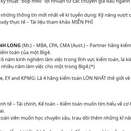
kỹ thuật “bóp méo” lợi nhuận từ các chuyên gia đầu ngành
ợ những thông tin mới nhất về kì tuyển dụng: Kỹ năng vượt
udy thực tế – Tài liệu tham khảo MIỄN PHÍ
ÀNH LONG
(Mr.) – MBA, CPA, CMA (Aust.) – Partner hãng kiể
iểm toán của một Big4.
6 năm kinh nghiệm làm việc trong lĩnh vực kiểm toán, là ki
i nhiều năm làm việc cho một trong Big4.(*)
tte, EY and KPMG: Là 4 hãng kiểm toán LỚN NHẤT thế giới v
inh tế – Tài chính, Kế toán – Kiểm toán muốn tìm hiểu về cơ 
ai.
 toán viên muốn học chuyên sâu, trau dồi thêm những kĩ nă