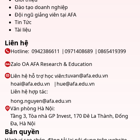
Đào tạo doanh nghiệp
Đội ngũ giảng viên tại AFA
Tin Tức
Tài liệu
Liên hệ
Hotline:
0942386611
0971408689
0865419399
Zalo OA AFA Research & Education
tuvan@afa.edu.vn
Liên hệ hỗ trợ học viên:
hoai@afa.edu.vn
hue@afa.edu.vn
Liên hệ hợp tác:
hong.nguyen@afa.edu.vn
Văn phòng Hà Nội:
Tầng 3, Tòa nhà GP Invest, 170 Đê La Thành, Đống
Đa, Hà Nội
Bản quyền
Hành vi sao chép, đăng tải lại nội dung trên website