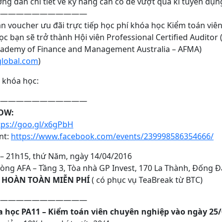
ng dẫn chi tiết về kỹ năng cần có để vượt qua kì tuyển dụng
———————————
n voucher ưu đãi trực tiếp học phí khóa học Kiểm toán vi
c bạn sẽ trở thành Hội viên Professional Certified Auditor
(Academy of Finance and Management Australia – AFMA)
lobal.com
)
t khóa học:
———————————
OW:
tps://goo.gl/x6gPbH
ent:
https://www.facebook.com/events/239998586354666/
 – 21h15, thứ Năm, ngày 14/04/2016
òng AFA – Tầng 3, Tòa nhà GP Invest, 170 La Thành, Đống Đ
:
HOÀN TOÀN MIỄN PHÍ
( có phục vụ TeaBreak từ BTC)
———————————
a học PA11 – Kiểm toán viên chuyên nghiệp vào ngày 25