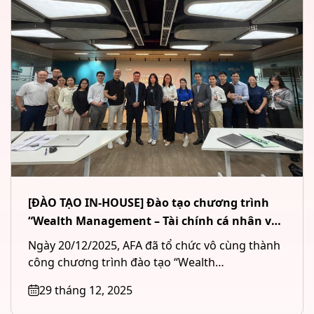
[ĐÀO TẠO IN-HOUSE] Đào tạo chương trình
“Wealth Management – Tài chính cá nhân và
Quản lý tài sản đầu tư” cho Công ty CP Chứng
Ngày 20/12/2025, AFA đã tổ chức vô cùng thành
khoán MB (MBS) tại Hà Nội
công chương trình đào tạo “Wealth
Management – Tài chính cá...
29 tháng 12, 2025