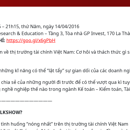
– 21h15, thứ Năm, ngày 14/04/2016
search & Education – Tầng 3, Tòa nhà GP Invest, 170 La Th
HÍ:
https://goo.gl/x6gPbH
 về thị trường tài chính Việt Nam: Cơ hôi và thách thức gì 
những kĩ năng có thể “lật tẩy” sự gian dối của các doanh ng
 chia sẻ của những người đi trước để có thể vượt qua kì t
 nghề nghiệp thế nào trong ngành Kế toán – Kiểm toán, Tà
————————————
ALKSHOW?
ình huống “nóng nhất” trên thị trường tài chính Việt Nam