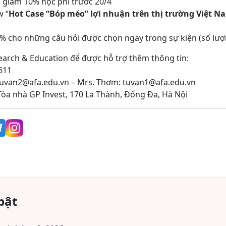
 giảm 10% học phí trước 20/4
w “
Hot Case “Bóp méo” lợi nhuận trên thị trường Việt N
% cho những câu hỏi được chọn ngay trong sự kiện (số lượ
earch & Education để được hỗ trợ thêm thông tin:
611
uvan2@afa.edu.vn – Mrs. Thơm: tuvan1@afa.edu.vn
Tòa nhà GP Invest, 170 La Thành, Đống Đa, Hà Nội
bật