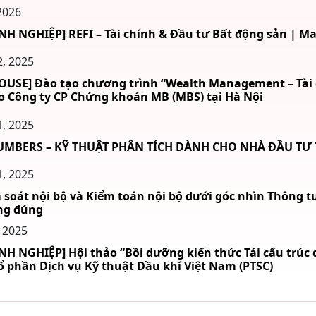
2026
 NGHIỆP] REFI – Tài chính & Đầu tư Bất động sản | Ma
, 2025
OUSE] Đào tạo chương trình “Wealth Management – Tài c
o Công ty CP Chứng khoán MB (MBS) tại Hà Nội
, 2025
UMBERS – KỸ THUẬT PHÂN TÍCH DÀNH CHO NHÀ ĐẦU T
, 2025
 soát nội bộ và Kiểm toán nội bộ dưới góc nhìn Thông t
ng đúng
 2025
H NGHIỆP] Hội thảo “Bồi dưỡng kiến thức Tái cấu trúc
ổ phần Dịch vụ Kỹ thuật Dầu khí Việt Nam (PTSC)