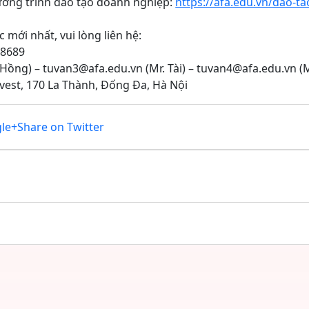
hương trình đào tạo doanh nghiệp:
https://afa.edu.vn/dao-ta
mới nhất, vui lòng liên hệ:
.8689
 Hồng) – tuvan3@afa.edu.vn (Mr. Tài) – tuvan4@afa.edu.vn (
Invest, 170 La Thành, Đống Đa, Hà Nội
le+
Share on Twitter