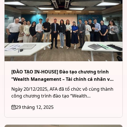
[ĐÀO TẠO IN-HOUSE] Đào tạo chương trình
“Wealth Management – Tài chính cá nhân và
Quản lý tài sản đầu tư” cho Công ty CP Chứng
Ngày 20/12/2025, AFA đã tổ chức vô cùng thành
khoán MB (MBS) tại Hà Nội
công chương trình đào tạo “Wealth
Management – Tài chính cá...
29 tháng 12, 2025