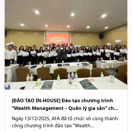
[ĐÀO TẠO IN-HOUSE] Đào tạo chương trình
“Wealth Management – Quản lý gia sản” cho
Ngân hàng TMCP Quốc tế Việt Nam (VIB) tại
Ngày 13/12/2025, AFA đã tổ chức vô cùng thành
TP. Hồ Chí Minh
công chương trình đào tạo “Wealth