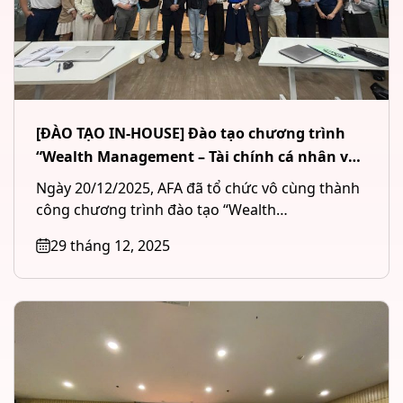
[ĐÀO TẠO IN-HOUSE] Đào tạo chương trình
“Wealth Management – Tài chính cá nhân và
Quản lý tài sản đầu tư” cho Công ty CP Chứng
Ngày 20/12/2025, AFA đã tổ chức vô cùng thành
khoán MB (MBS) tại Hà Nội
công chương trình đào tạo “Wealth
Management – Tài chính cá...
29 tháng 12, 2025