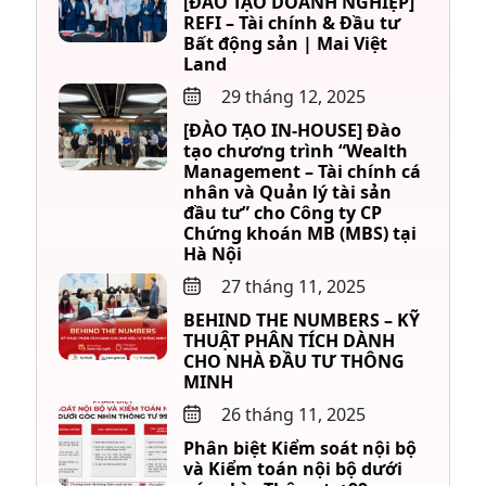
[ĐÀO TẠO DOANH NGHIỆP]
REFI – Tài chính & Đầu tư
Bất động sản | Mai Việt
Land
29 tháng 12, 2025
[ĐÀO TẠO IN-HOUSE] Đào
tạo chương trình “Wealth
Management – Tài chính cá
nhân và Quản lý tài sản
đầu tư” cho Công ty CP
Chứng khoán MB (MBS) tại
Hà Nội
27 tháng 11, 2025
BEHIND THE NUMBERS – KỸ
THUẬT PHÂN TÍCH DÀNH
CHO NHÀ ĐẦU TƯ THÔNG
MINH
26 tháng 11, 2025
Phân biệt Kiểm soát nội bộ
và Kiểm toán nội bộ dưới