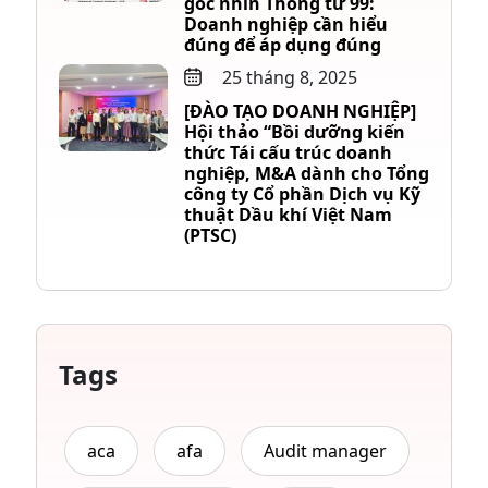
góc nhìn Thông tư 99:
Doanh nghiệp cần hiểu
đúng để áp dụng đúng
25 tháng 8, 2025
[ĐÀO TẠO DOANH NGHIỆP]
Hội thảo “Bồi dưỡng kiến
thức Tái cấu trúc doanh
nghiệp, M&A dành cho Tổng
công ty Cổ phần Dịch vụ Kỹ
thuật Dầu khí Việt Nam
(PTSC)
Tags
aca
afa
Audit manager