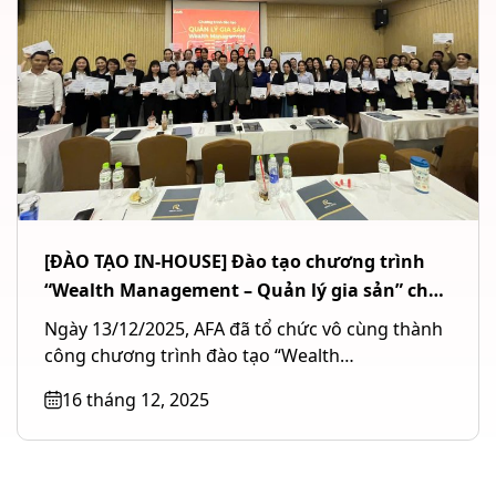
[ĐÀO TẠO IN-HOUSE] Đào tạo chương trình
“Wealth Management – Quản lý gia sản” cho
Ngân hàng TMCP Quốc tế Việt Nam (VIB) tại
Ngày 13/12/2025, AFA đã tổ chức vô cùng thành
TP. Hồ Chí Minh
công chương trình đào tạo “Wealth
Management – Quản lý gia...
16 tháng 12, 2025