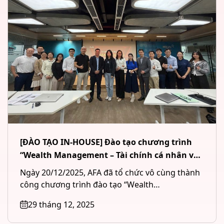
[ĐÀO TẠO IN-HOUSE] Đào tạo chương trình
“Wealth Management – Tài chính cá nhân và
Quản lý tài sản đầu tư” cho Công ty CP Chứng
Ngày 20/12/2025, AFA đã tổ chức vô cùng thành
khoán MB (MBS) tại Hà Nội
công chương trình đào tạo “Wealth
Management – Tài chính cá...
29 tháng 12, 2025