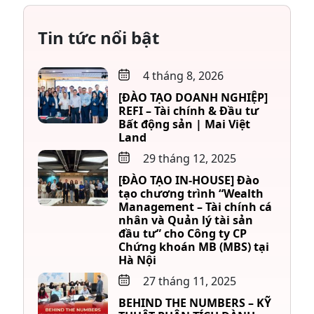
Tin tức nổi bật
4 tháng 8, 2026
[ĐÀO TẠO DOANH NGHIỆP]
REFI – Tài chính & Đầu tư
Bất động sản | Mai Việt
Land
29 tháng 12, 2025
[ĐÀO TẠO IN-HOUSE] Đào
tạo chương trình “Wealth
Management – Tài chính cá
nhân và Quản lý tài sản
đầu tư” cho Công ty CP
Chứng khoán MB (MBS) tại
Hà Nội
27 tháng 11, 2025
BEHIND THE NUMBERS – KỸ