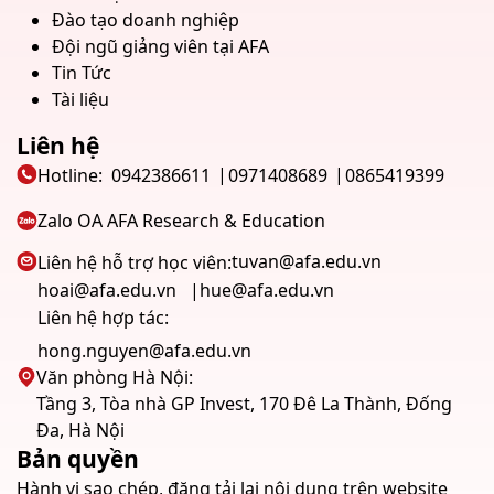
Đào tạo doanh nghiệp
Đội ngũ giảng viên tại AFA
Tin Tức
Tài liệu
Liên hệ
Hotline:
0942386611
0971408689
0865419399
Zalo OA AFA Research & Education
tuvan@afa.edu.vn
Liên hệ hỗ trợ học viên:
hoai@afa.edu.vn
hue@afa.edu.vn
Liên hệ hợp tác:
hong.nguyen@afa.edu.vn
Văn phòng Hà Nội:
Tầng 3, Tòa nhà GP Invest, 170 Đê La Thành, Đống
Đa, Hà Nội
Bản quyền
Hành vi sao chép, đăng tải lại nội dung trên website