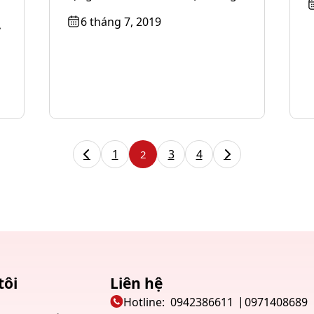
dịch vụ kế toán và kiểm...
6 tháng 7, 2019
1
3
4
2
tôi
Liên hệ
u
Hotline:
0942386611
0971408689