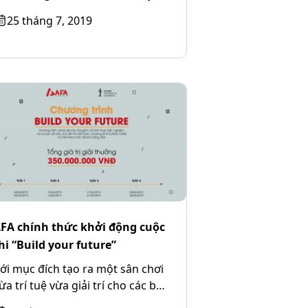
ôn cao và hội tụ các kỹ...
25 tháng 7, 2019
FA chính thức khởi động cuộc
hi “Build your future”
ới mục đích tạo ra một sân chơi
ừa trí tuệ vừa giải trí cho các bạn
rẻ đồng thời...