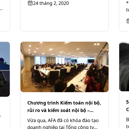
b
*
24 tháng 2, 2020
& Education...
c
t
t
đ
5
Chương trình Kiểm toán nội bộ,
C
rủi ro và kiểm soát nội bộ –
C
Tổng công ty thăm dò khai thác
B
Vừa qua, AFA đã có khóa đào tạo
dầu khí (PVEP)
t
doanh nghiệp tại Tổng công ty