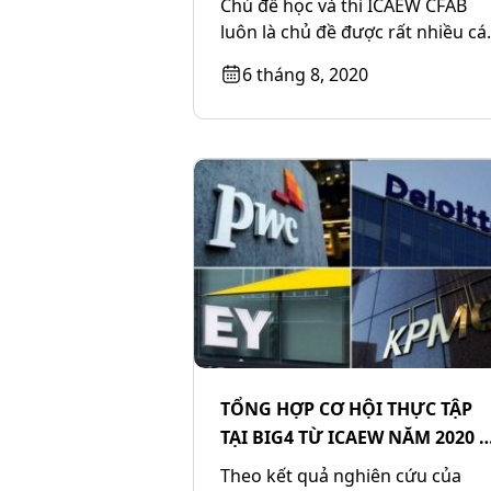
Chủ đề học và thi ICAEW CFAB
luôn là chủ đề được rất nhiều cá
bạn sinh viên, học viên...
6 tháng 8, 2020
TỔNG HỢP CƠ HỘI THỰC TẬP
TẠI BIG4 TỪ ICAEW NĂM 2020 –
DÀNH CHO CÁC BẠN SINH VIÊN
Theo kết quả nghiên cứu của