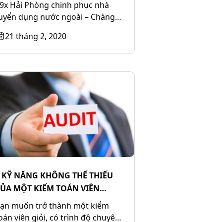
ổng từ ICAEW, STES và PwC
9x Hải Phòng chinh phục nhà
uyển dụng nước ngoài – Chàng
rai Hoàng Đức Anh đã có thay
21 tháng 2, 2020
ổi gì...
 KỸ NĂNG KHÔNG THỂ THIẾU
ỦA MỘT KIỂM TOÁN VIÊN
HUYÊN NGHIỆP
ạn muốn trở thành một kiểm
oán viên giỏi, có trình độ chuyên