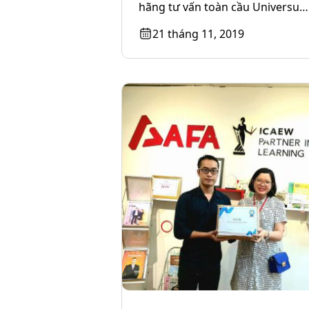
hãng tư vấn toàn cầu Universum
4 công ty kiểm toán E&Y, Deloitte
21 tháng 11, 2019
KPMG...