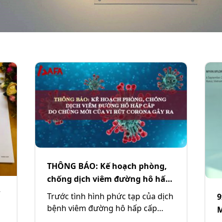
THÔNG BÁO: Kế hoạch phòng,
chống dịch viêm đường hô hấp
cấp do chủng mới của vi rút
Trước tình hình phức tạp của dịch
9
Corona gây ra
bệnh viêm đường hô hấp cấp
M
Virus Corona mới, AFA Research