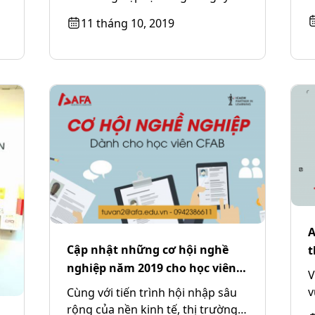
,
m
thăm dò khai thác dầu khí...
11 tháng 10, 2019
,
A
Cập nhật những cơ hội nghề
t
nghiệp năm 2019 cho học viên
V
ICAEW CFAB
v
Cùng với tiến trình hội nhập sâu
t
rộng của nền kinh tế, thị trường