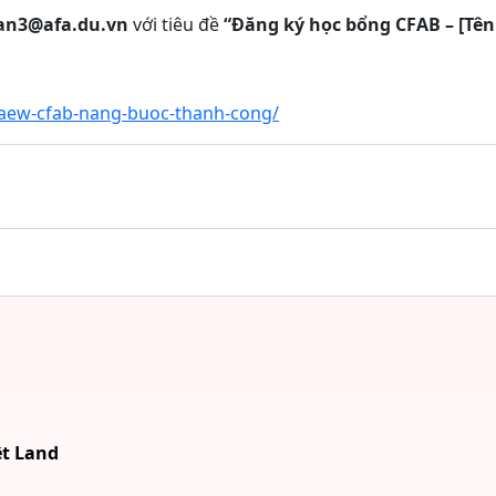
an3@afa.du.vn
với tiêu đề
“Đăng ký học bổng CFAB – [Tên 
icaew-cfab-nang-buoc-thanh-cong/
ệt Land