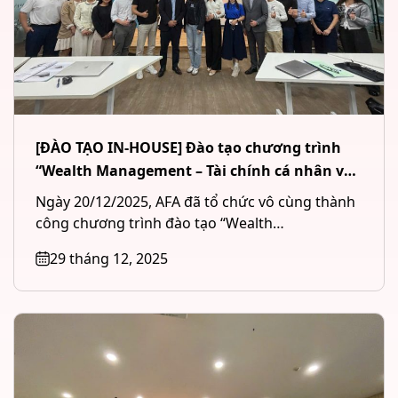
[ĐÀO TẠO IN-HOUSE] Đào tạo chương trình
“Wealth Management – Tài chính cá nhân và
Quản lý tài sản đầu tư” cho Công ty CP Chứng
Ngày 20/12/2025, AFA đã tổ chức vô cùng thành
khoán MB (MBS) tại Hà Nội
công chương trình đào tạo “Wealth
Management – Tài chính cá...
29 tháng 12, 2025