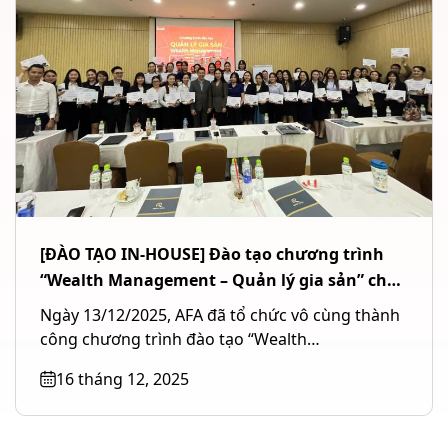
[ĐÀO TẠO IN-HOUSE] Đào tạo chương trình
“Wealth Management – Quản lý gia sản” cho
Ngân hàng TMCP Quốc tế Việt Nam (VIB) tại
Ngày 13/12/2025, AFA đã tổ chức vô cùng thành
TP. Hồ Chí Minh
công chương trình đào tạo “Wealth
Management – Quản lý gia...
16 tháng 12, 2025