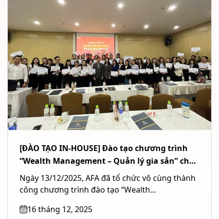
[ĐÀO TẠO IN-HOUSE] Đào tạo chương trình
“Wealth Management – Quản lý gia sản” cho
Ngân hàng TMCP Quốc tế Việt Nam (VIB) tại
Ngày 13/12/2025, AFA đã tổ chức vô cùng thành
TP. Hồ Chí Minh
công chương trình đào tạo “Wealth
Management – Quản lý gia...
16 tháng 12, 2025