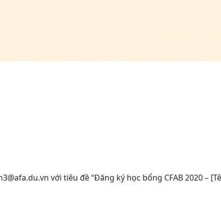
an3@afa.du.vn với tiêu đề “Đăng ký học bổng CFAB 2020 – [Tê