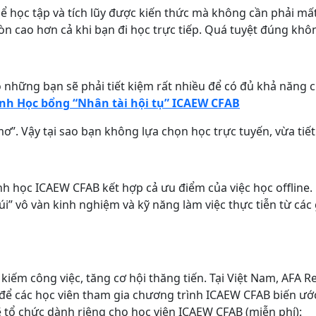
 học tập và tích lũy được kiến thức mà không cần phải mất th
òn cao hơn cả khi bạn đi học trực tiếp. Quá tuyệt đúng khô
những bạn sẽ phải tiết kiệm rất nhiều để có đủ khả năng chi
nh Học bổng “Nhân tài hội tụ” ICAEW CFAB
mơ”. Vậy tại sao bạn không lựa chọn học trực tuyến, vừa ti
h học ICAEW CFAB kết hợp cả ưu điểm của việc học offline. 
 túi” vô vàn kinh nghiệm và kỹ năng làm việc thực tiễn từ c
kiếm công việc, tăng cơ hội thăng tiến. Tại Việt Nam, AFA 
a để các học viên tham gia chương trình ICAEW CFAB biến ướ
 tổ chức dành riêng cho học viên ICAEW CFAB (miễn phí):