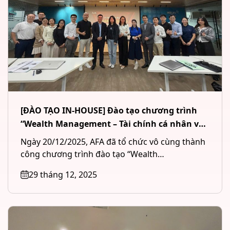
[ĐÀO TẠO IN-HOUSE] Đào tạo chương trình
“Wealth Management – Tài chính cá nhân và
Quản lý tài sản đầu tư” cho Công ty CP Chứng
Ngày 20/12/2025, AFA đã tổ chức vô cùng thành
khoán MB (MBS) tại Hà Nội
công chương trình đào tạo “Wealth
Management – Tài chính cá...
29 tháng 12, 2025