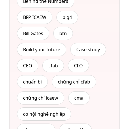
Behind the Numbers
BFP ICAEW
big4
Bill Gates
btn
Build your future
Case study
CEO
cfab
CFO
chuẩn bị
chứng chỉ cfab
chứng chỉ icaew
cma
cơ hội nghề nghiệp