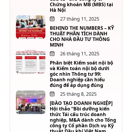
Chứng khoán MB (MBS) tại
Hà Nội
27 tháng 11, 2025
BEHIND THE NUMBERS – KỸ
THUẬT PHÂN TÍCH DÀNH
CHO NHÀ ĐẦU TƯ THÔNG
MINH
26 tháng 11, 2025
Phân biệt Kiểm soát nội bộ
và Kiểm toán nội bộ dưới
góc nhìn Thông tư 99:
Doanh nghiệp cần hiểu
đúng để áp dụng đúng
25 tháng 8, 2025
[ĐÀO TẠO DOANH NGHIỆP]
Hội thảo “Bồi dưỡng kiến
thức Tái cấu trúc doanh
nghiệp, M&A dành cho Tổng
công ty Cổ phần Dịch vụ Kỹ
thuật Dầu khí Việt Nam