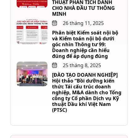
THUẬT PHÂN TÍCH DÀNH
CHO NHÀ ĐẦU TƯ THÔNG
MINH
26 tháng 11, 2025
Phân biệt Kiểm soát nội bộ
và Kiểm toán nội bộ dưới
góc nhìn Thông tư 99:
Doanh nghiệp cần hiểu
đúng để áp dụng đúng
25 tháng 8, 2025
[ĐÀO TẠO DOANH NGHIỆP]
Hội thảo “Bồi dưỡng kiến
thức Tái cấu trúc doanh
nghiệp, M&A dành cho Tổng
công ty Cổ phần Dịch vụ Kỹ
thuật Dầu khí Việt Nam
(PTSC)