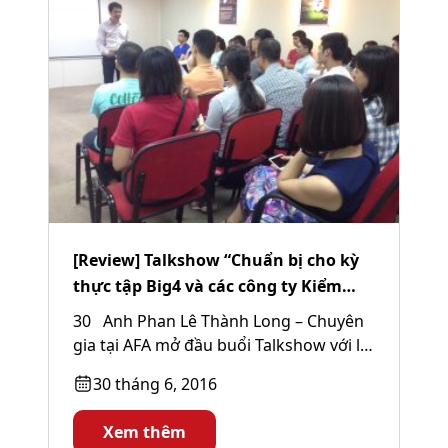
[Review] Talkshow “Chuẩn bị cho kỳ
thực tập Big4 và các công ty Kiểm
toán”
30 Anh Phan Lê Thành Long – Chuyên
gia tại AFA mở đầu buổi Talkshow với lối
nói chuyện gần gũi...
30 tháng 6, 2016
Xem thêm