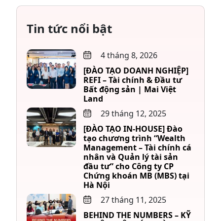
Tin tức nổi bật
4 tháng 8, 2026
[ĐÀO TẠO DOANH NGHIỆP]
REFI – Tài chính & Đầu tư
Bất động sản | Mai Việt
Land
29 tháng 12, 2025
[ĐÀO TẠO IN-HOUSE] Đào
tạo chương trình “Wealth
Management – Tài chính cá
nhân và Quản lý tài sản
đầu tư” cho Công ty CP
Chứng khoán MB (MBS) tại
Hà Nội
27 tháng 11, 2025
BEHIND THE NUMBERS – KỸ