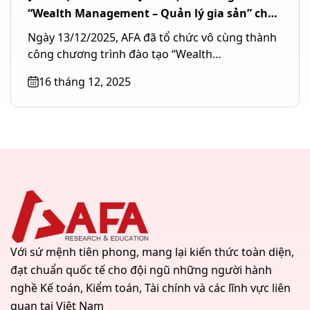
“Wealth Management – Quản lý gia sản” cho
Ngân hàng TMCP Quốc tế Việt Nam (VIB) tại
Ngày 13/12/2025, AFA đã tổ chức vô cùng thành
TP. Hồ Chí Minh
công chương trình đào tạo “Wealth
Management – Quản lý gia...
16 tháng 12, 2025
Với sứ mệnh tiên phong, mang lại kiến thức toàn diện,
đạt chuẩn quốc tế cho đội ngũ những người hành
nghề Kế toán, Kiểm toán, Tài chính và các lĩnh vực liên
quan tại Việt Nam