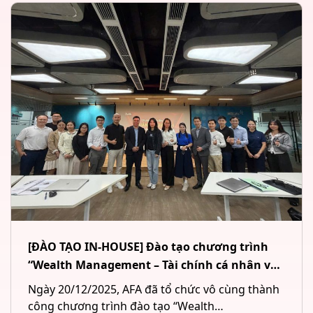
[ĐÀO TẠO IN-HOUSE] Đào tạo chương trình
“Wealth Management – Tài chính cá nhân và
Quản lý tài sản đầu tư” cho Công ty CP Chứng
Ngày 20/12/2025, AFA đã tổ chức vô cùng thành
khoán MB (MBS) tại Hà Nội
công chương trình đào tạo “Wealth